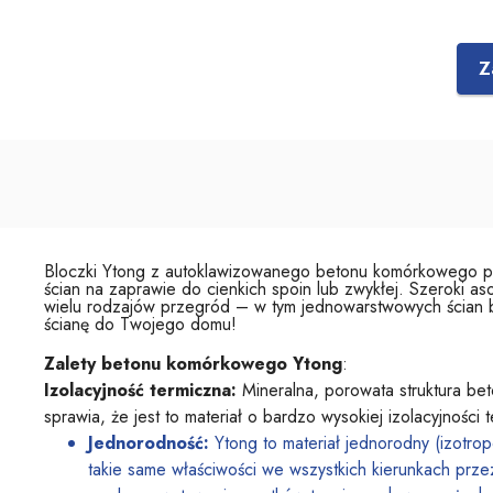
Z
Bloczki Ytong z autoklawizowanego betonu komórkowego 
ścian na zaprawie do cienkich spoin lub zwykłej. Szeroki a
wielu rodzajów przegród – w tym jednowarstwowych ścian b
ścianę do Twojego domu!
Zalety betonu komórkowego Ytong
:
Izolacyjność termiczna:
Mineralna, porowata struktura b
sprawia, że jest to materiał o bardzo wysokiej izolacyjności t
Jednorodność:
Ytong to materiał jednorodny (izotro
takie same właściwości we wszystkich kierunkach prze