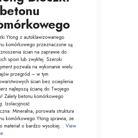
 betonu
omórkowego
zki Ytong z autoklawizowanego
nu komórkowego przeznaczone są
znoszenia ścian na zaprawie do
ich spoin lub zwykłej. Szeroki
tyment pozwala na wykonanie wielu
ajów przegród – w tym
owarstwowych ścian bez ocieplenia.
erz najlepszą ścianę do Twojego
! Zalety betonu komórkowego
g: Izolacyjność
iczna: Mineralna, porowata struktura
nu komórkowego Ytong sprawia, że
 to materiał o bardzo wysokiej…
View
le