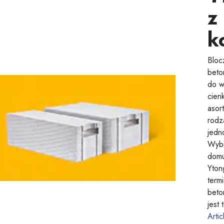
z
k
Bloc
beto
do w
cienk
asor
rodz
jedn
Wybi
domu
Yton
term
beto
jest
Artic