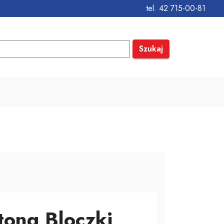
tel. 42 715-00-81
Szukaj
tong Bloczki