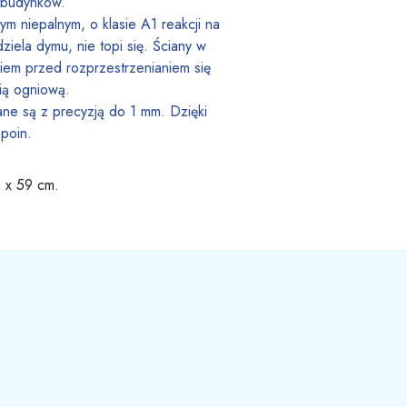
 budynków.
ym niepalnym, o klasie A1 reakcji na
iela dymu, nie topi się. Ściany w
em przed rozprzestrzenianiem się
ią ogniową.
e są z precyzją do 1 mm. Dzięki
poin.
0 x 59 cm.