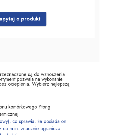
apytaj o produkt
przeznaczone są do wznoszenia
sortyment pozwala na wykonanie
ez ocieplenia. Wybierz najlepszą
etonu komórkowego Ytong
ermicznej.
powy), co sprawia, że posiada on
z co m.in. znacznie ogranicza