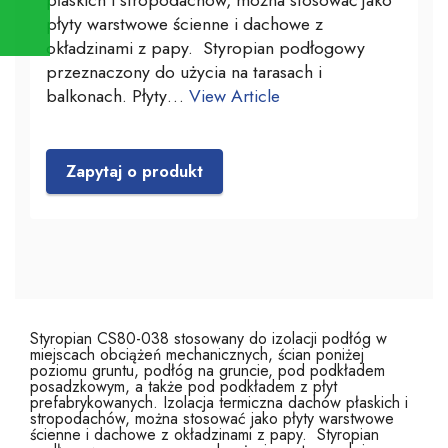
płyty warstwowe ścienne i dachowe z
okładzinami z papy. Styropian podłogowy
przeznaczony do użycia na tarasach i
balkonach. Płyty…
View Article
Zapytaj o produkt
Styropian CS80-038 stosowany do izolacji podłóg w
miejscach obciążeń mechanicznych, ścian poniżej
poziomu gruntu, podłóg na gruncie, pod podkładem
posadzkowym, a także pod podkładem z płyt
prefabrykowanych. Izolacja termiczna dachów płaskich i
stropodachów, można stosować jako płyty warstwowe
ścienne i dachowe z okładzinami z papy. Styropian