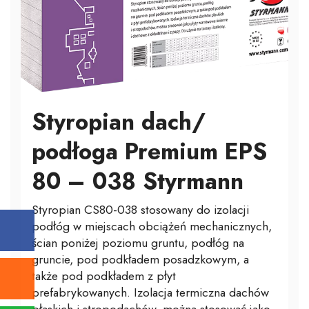
Styropian dach/
podłoga Premium EPS
80 – 038 Styrmann
Styropian CS80-038 stosowany do izolacji
podłóg w miejscach obciążeń mechanicznych,
ścian poniżej poziomu gruntu, podłóg na
gruncie, pod podkładem posadzkowym, a
także pod podkładem z płyt
prefabrykowanych. Izolacja termiczna dachów
płaskich i stropodachów, można stosować jako