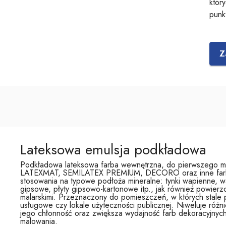
który
pun
Z
Lateksowa emulsja podkładowa
Podkładowa lateksowa farba wewnętrzna, do pierwszego m
LATEXMAT, SEMILATEX PREMIUM, DECORO oraz inne farby
stosowania na typowe podłoża mineralne: tynki wapienne, 
gipsowe, płyty gipsowo-kartonowe itp., jak również powierz
malarskimi. Przeznaczony do pomieszczeń, w których stale p
usługowe czy lokale użyteczności publicznej. Niweluje różn
jego chłonność oraz zwiększa wydajność farb dekoracyjny
malowania.