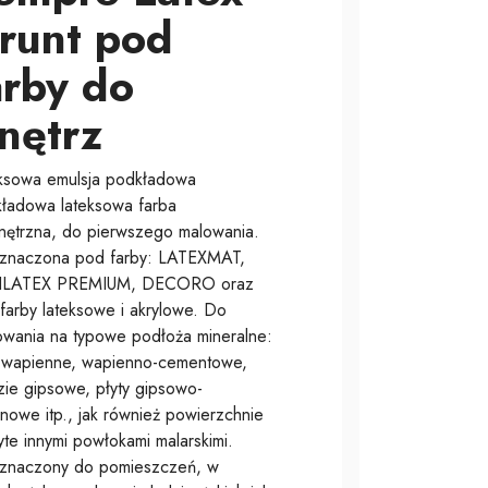
runt pod
arby do
nętrz
ksowa emulsja podkładowa
ładowa lateksowa farba
ętrzna, do pierwszego malowania.
znaczona pod farby: LATEXMAT,
ILATEX PREMIUM, DECORO oraz
 farby lateksowe i akrylowe. Do
owania na typowe podłoża mineralne:
i wapienne, wapienno-cementowe,
zie gipsowe, płyty gipsowo-
onowe itp., jak również powierzchnie
yte innymi powłokami malarskimi.
znaczony do pomieszczeń, w