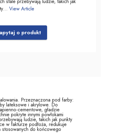
ch stale przebywają ludzie, takich jak
kty…
View Article
apytaj o produkt
alowania. Przeznaczona pod farby:
 lateksowe i akrylowe. Do
wapienno-cementowe, gładzie
chnie pokryte innymi powłokami
rzebywają ludzie, takich jak punkty
ice w fakturze podłoża, redukuje
ch stosowanych do końcowego