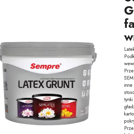
G
f
w
Late
Podk
wewn
Prze
SEM
inne
stos
tynk
gład
kart
pokr
Prze