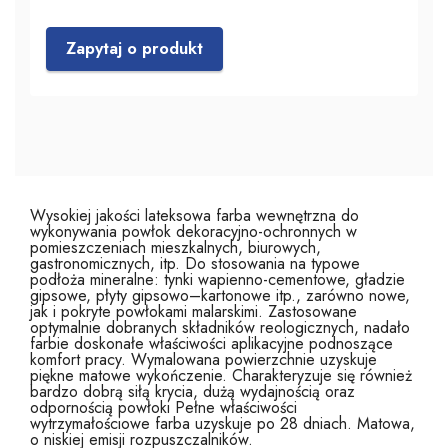
Zapytaj o produkt
Wysokiej jakości lateksowa farba wewnętrzna do
wykonywania powłok dekoracyjno-ochronnych w
pomieszczeniach mieszkalnych, biurowych,
gastronomicznych, itp. Do stosowania na typowe
podłoża mineralne: tynki wapienno-cementowe, gładzie
gipsowe, płyty gipsowo–kartonowe itp., zarówno nowe,
jak i pokryte powłokami malarskimi. Zastosowane
optymalnie dobranych składników reologicznych, nadało
farbie doskonałe właściwości aplikacyjne podnoszące
komfort pracy. Wymalowana powierzchnie uzyskuje
piękne matowe wykończenie. Charakteryzuje się również
bardzo dobrą siłą krycia, dużą wydajnością oraz
odpornością powłoki Pełne właściwości
wytrzymałościowe farba uzyskuje po 28 dniach. Matowa,
o niskiej emisji rozpuszczalników.