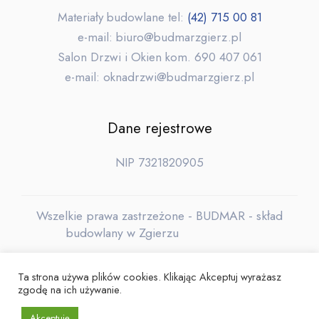
Materiały budowlane tel:
(42) 715 00 81
e-mail: biuro@budmarzgierz.pl
Salon Drzwi i Okien kom. 690 407 061
e-mail: oknadrzwi@budmarzgierz.pl
Dane rejestrowe
NIP 7321820905
Wszelkie prawa zastrzeżone - BUDMAR - skład
budowlany w Zgierzu
Ochrona danych osobowych
Ta strona używa plików cookies. Klikając Akceptuj wyrażasz
zgodę na ich używanie.
Akceptuję