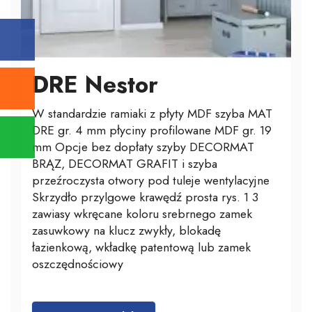
DRE Nestor
W standardzie ramiaki z płyty MDF szyba MAT
DRE gr. 4 mm płyciny profilowane MDF gr. 19
mm Opcje bez dopłaty szyby DECORMAT
BRĄZ, DECORMAT GRAFIT i szyba
przeźroczysta otwory pod tuleje wentylacyjne
Skrzydło przylgowe krawędź prosta rys. 1 3
zawiasy wkręcane koloru srebrnego zamek
zasuwkowy na klucz zwykły, blokadę
łazienkową, wkładkę patentową lub zamek
oszczędnościowy