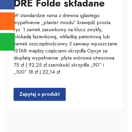
DRE Folde składane
W standardzie rama z drewna iglastego
wypełnienie „plaster miodu” krawędź prosta
rys. 1 zamek zasuwkowy na klucz zwykły,
blokadę łazienkową, wkładkę patentową lub
zamek oszczędnościowy 3 zawiasy wpuszczane
ISTAR między częściami skrzydła Opcje za
dopłatą wypełnienie: płyta wiórowa otworowa
75 zł | 92,25 zł szerokość skrzydła „90” i
„100” 18 zł | 22,14 zł
Zapytaj o produkt